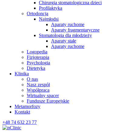
Chirurgia stomatologiczna dzieci
Profilaktyka
Ortodoncja
Najmłodsi
Aparaty ruchome
Aparaty fragmentaryczne
Stomatologia dla młodzieży
Aparaty stałe
Aparaty ruchome
Logopedia
Fizjoterapia
Psychologia
Dietetyka
Klinika
O nas
Nasz zespół
Współpraca
Wirtualny spacer
Fundusze Europejskie
Metamorfozy
Kontakt
+48 74 632 23 77