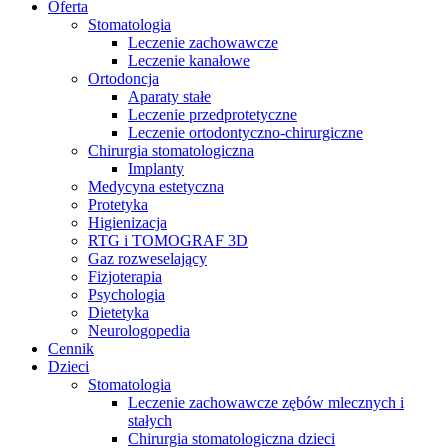
Oferta
Stomatologia
Leczenie zachowawcze
Leczenie kanałowe
Ortodoncja
Aparaty stałe
Leczenie przedprotetyczne
Leczenie ortodontyczno-chirurgiczne
Chirurgia stomatologiczna
Implanty
Medycyna estetyczna
Protetyka
Higienizacja
RTG i TOMOGRAF 3D
Gaz rozweselający
Fizjoterapia
Psychologia
Dietetyka
Neurologopedia
Cennik
Dzieci
Stomatologia
Leczenie zachowawcze zębów mlecznych i
stałych
Chirurgia stomatologiczna dzieci