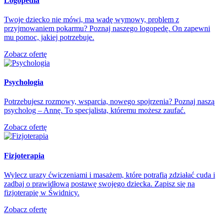
Logopedia
Twoje dziecko nie mówi, ma wadę wymowy, problem z
przyjmowaniem pokarmu? Poznaj naszego logopedę. On zapewni
mu pomoc, jakiej potrzebuje.
Zobacz ofertę
Psychologia
Potrzebujesz rozmowy, wsparcia, nowego spojrzenia? Poznaj naszą
psycholog – Annę. To specjalista, któremu możesz zaufać.
Zobacz ofertę
Fizjoterapia
Wylecz urazy ćwiczeniami i masażem, które potrafią zdziałać cuda i
zadbaj o prawidłową postawę swojego dziecka. Zapisz się na
fizjoterapię w Świdnicy.
Zobacz ofertę