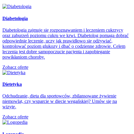
Diabetologia
Diabetologia zajmuje się rozpoznawaniem i leczeniem cukrzycy
oraz zaburzeń poziomu cukru we krwi. Diabetolog pomaga dobrać
odpowiednie leczenie, uczy jak prawidłowo się odżywiać,
kontrolować poziom glukozy i dbać o codzienne zdrowie. Celem
leczenia jest dobre samopoczucie pacjenta i zapobieganie
powikłaniom choroby.
Zobacz ofertę
Dietetyka
Odchudzanie, dieta dla sportowców, zbilansowane żywienie
niemowląt, czy wsparcie w diecie wegańskiej? Umów się na
wizytę.
Zobacz ofertę