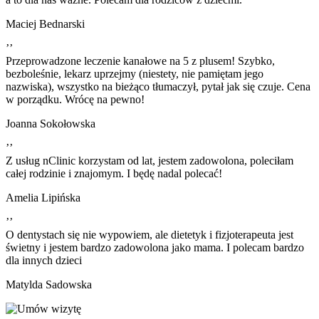
Maciej Bednarski
’’
Przeprowadzone leczenie kanałowe na 5 z plusem! Szybko,
bezboleśnie, lekarz uprzejmy (niestety, nie pamiętam jego
nazwiska), wszystko na bieżąco tłumaczył, pytał jak się czuje. Cena
w porządku. Wrócę na pewno!
Joanna Sokołowska
’’
Z usług nClinic korzystam od lat, jestem zadowolona, poleciłam
całej rodzinie i znajomym. I będę nadal polecać!
Amelia Lipińska
’’
O dentystach się nie wypowiem, ale dietetyk i fizjoterapeuta jest
świetny i jestem bardzo zadowolona jako mama. I polecam bardzo
dla innych dzieci
Matylda Sadowska