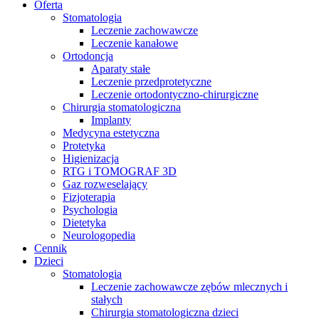
Oferta
Stomatologia
Leczenie zachowawcze
Leczenie kanałowe
Ortodoncja
Aparaty stałe
Leczenie przedprotetyczne
Leczenie ortodontyczno-chirurgiczne
Chirurgia stomatologiczna
Implanty
Medycyna estetyczna
Protetyka
Higienizacja
RTG i TOMOGRAF 3D
Gaz rozweselający
Fizjoterapia
Psychologia
Dietetyka
Neurologopedia
Cennik
Dzieci
Stomatologia
Leczenie zachowawcze zębów mlecznych i
stałych
Chirurgia stomatologiczna dzieci