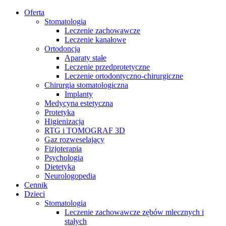
Oferta
Stomatologia
Leczenie zachowawcze
Leczenie kanałowe
Ortodoncja
Aparaty stałe
Leczenie przedprotetyczne
Leczenie ortodontyczno-chirurgiczne
Chirurgia stomatologiczna
Implanty
Medycyna estetyczna
Protetyka
Higienizacja
RTG i TOMOGRAF 3D
Gaz rozweselający
Fizjoterapia
Psychologia
Dietetyka
Neurologopedia
Cennik
Dzieci
Stomatologia
Leczenie zachowawcze zębów mlecznych i
stałych