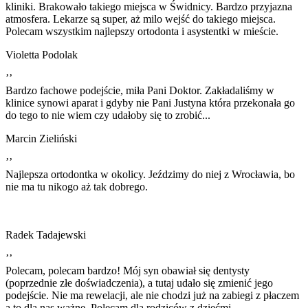
kliniki. Brakowało takiego miejsca w Świdnicy. Bardzo przyjazna
atmosfera. Lekarze są super, aż milo wejść do takiego miejsca.
Polecam wszystkim najlepszy ortodonta i asystentki w mieście.
Violetta Podolak
’’
Bardzo fachowe podejście, miła Pani Doktor. Zakładaliśmy w
klinice synowi aparat i gdyby nie Pani Justyna która przekonała go
do tego to nie wiem czy udałoby się to zrobić...
Marcin Zieliński
’’
Najlepsza ortodontka w okolicy. Jeździmy do niej z Wrocławia, bo
nie ma tu nikogo aż tak dobrego.
Radek Tadajewski
’’
Polecam, polecam bardzo! Mój syn obawiał się dentysty
(poprzednie złe doświadczenia), a tutaj udało się zmienić jego
podejście. Nie ma rewelacji, ale nie chodzi już na zabiegi z płaczem
a to dla nas ważne. Polecam dla rodziców z dziećmi.