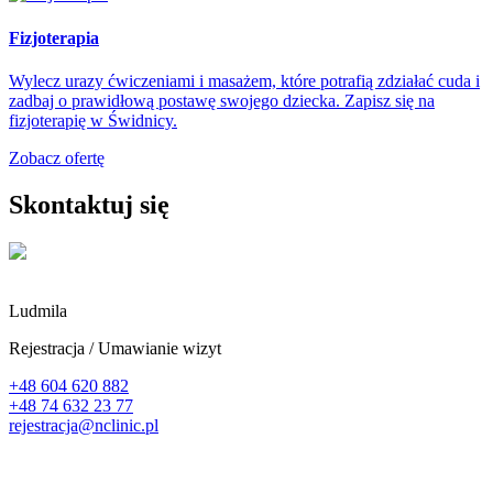
Fizjoterapia
Wylecz urazy ćwiczeniami i masażem, które potrafią zdziałać cuda i
zadbaj o prawidłową postawę swojego dziecka. Zapisz się na
fizjoterapię w Świdnicy.
Zobacz ofertę
Skontaktuj się
Ludmila
Rejestracja / Umawianie wizyt
+48 604 620 882
+48 74 632 23 77
rejestracja@nclinic.pl