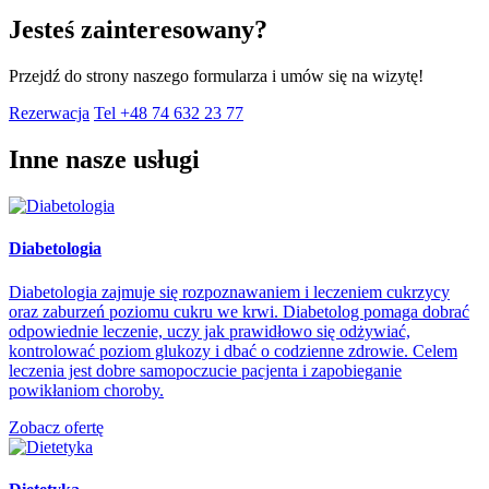
Jesteś zainteresowany?
Przejdź do strony naszego formularza i umów się na wizytę!
Rezerwacja
Tel +48 74 632 23 77
Inne nasze usługi
Diabetologia
Diabetologia zajmuje się rozpoznawaniem i leczeniem cukrzycy
oraz zaburzeń poziomu cukru we krwi. Diabetolog pomaga dobrać
odpowiednie leczenie, uczy jak prawidłowo się odżywiać,
kontrolować poziom glukozy i dbać o codzienne zdrowie. Celem
leczenia jest dobre samopoczucie pacjenta i zapobieganie
powikłaniom choroby.
Zobacz ofertę