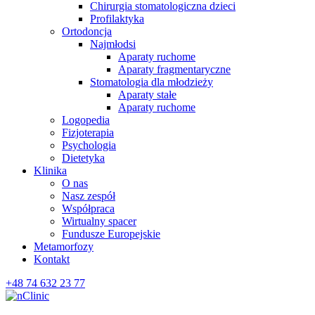
Chirurgia stomatologiczna dzieci
Profilaktyka
Ortodoncja
Najmłodsi
Aparaty ruchome
Aparaty fragmentaryczne
Stomatologia dla młodzieży
Aparaty stałe
Aparaty ruchome
Logopedia
Fizjoterapia
Psychologia
Dietetyka
Klinika
O nas
Nasz zespół
Współpraca
Wirtualny spacer
Fundusze Europejskie
Metamorfozy
Kontakt
+48 74 632 23 77