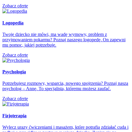
Zobacz ofertę
Logopedia
Twoje dziecko nie mówi, ma wadę wymowy, problem z
przyjmowaniem pokarmu? Poznaj naszego logopedę. On zapewni
mu pomoc, jakiej potrzebuje.
Zobacz ofertę
Psychologia
Potrzebujesz rozmowy, wsparcia, nowego spojrzenia? Poznaj naszą
psycholog – Annę. To specjalista, któremu możesz zaufać.
Zobacz ofertę
Fizjoterapia
Wylecz urazy ćwiczeniami i masażem, które potrafią zdziałać cuda i