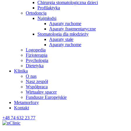
Chirurgia stomatologiczna dzieci
Profilaktyka
Ortodoncja
Najmłodsi
Aparaty ruchome
Aparaty fragmentaryczne
Stomatologia dla młodzieży
Aparaty stałe
Aparaty ruchome
Logopedia
Fizjoterapia
Psychologia
Dietetyka
Klinika
O nas
Nasz zespół
Współpraca
Wirtualny spacer
Fundusze Europejskie
Metamorfozy
Kontakt
+48 74 632 23 77