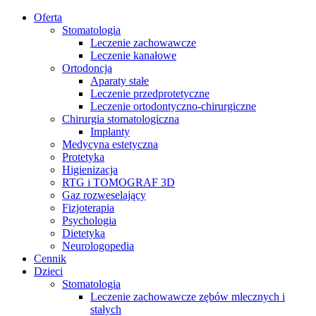
Oferta
Stomatologia
Leczenie zachowawcze
Leczenie kanałowe
Ortodoncja
Aparaty stałe
Leczenie przedprotetyczne
Leczenie ortodontyczno-chirurgiczne
Chirurgia stomatologiczna
Implanty
Medycyna estetyczna
Protetyka
Higienizacja
RTG i TOMOGRAF 3D
Gaz rozweselający
Fizjoterapia
Psychologia
Dietetyka
Neurologopedia
Cennik
Dzieci
Stomatologia
Leczenie zachowawcze zębów mlecznych i
stałych