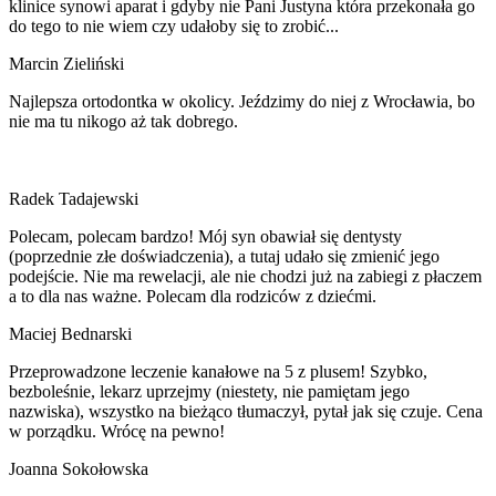
klinice synowi aparat i gdyby nie Pani Justyna która przekonała go
do tego to nie wiem czy udałoby się to zrobić...
Marcin Zieliński
Najlepsza ortodontka w okolicy. Jeździmy do niej z Wrocławia, bo
nie ma tu nikogo aż tak dobrego.
Radek Tadajewski
Polecam, polecam bardzo! Mój syn obawiał się dentysty
(poprzednie złe doświadczenia), a tutaj udało się zmienić jego
podejście. Nie ma rewelacji, ale nie chodzi już na zabiegi z płaczem
a to dla nas ważne. Polecam dla rodziców z dziećmi.
Maciej Bednarski
Przeprowadzone leczenie kanałowe na 5 z plusem! Szybko,
bezboleśnie, lekarz uprzejmy (niestety, nie pamiętam jego
nazwiska), wszystko na bieżąco tłumaczył, pytał jak się czuje. Cena
w porządku. Wrócę na pewno!
Joanna Sokołowska