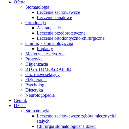
Oferta
Stomatologia
Leczenie zachowawcze
Leczenie kanałowe
Ortodoncja
Aparaty stałe
Leczenie przedprotetyczne
Leczenie ortodontyczno-chirurgiczne
Chirurgia stomatologiczna
Implanty
Medycyna estetyczna
Protetyka
Higienizacja
RTG i TOMOGRAF 3D
Gaz rozweselający
Fizjoterapia
Psychologia
Dietetyka
Neurologopedia
Cennik
Dzieci
Stomatologia
Leczenie zachowawcze zębów mlecznych i
stałych
Chirurgia stomatologiczna dzieci