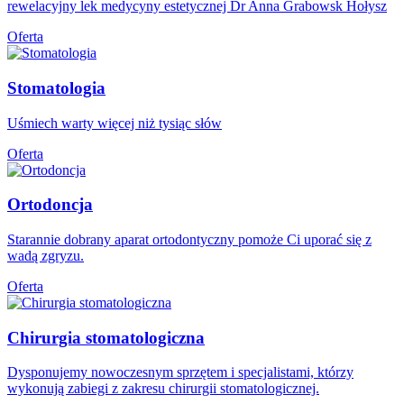
rewelacyjny lek medycyny estetycznej Dr Anna Grabowsk Hołysz
Oferta
Stomatologia
Uśmiech warty więcej niż tysiąc słów
Oferta
Ortodoncja
Starannie dobrany aparat ortodontyczny pomoże Ci uporać się z
wadą zgryzu.
Oferta
Chirurgia stomatologiczna
Dysponujemy nowoczesnym sprzętem i specjalistami, którzy
wykonują zabiegi z zakresu chirurgii stomatologicznej.