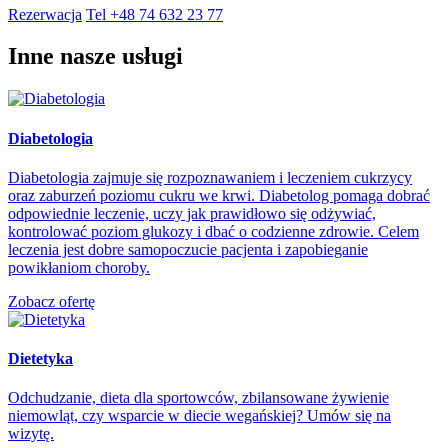
Rezerwacja
Tel +48 74 632 23 77
Inne nasze usługi
Diabetologia
Diabetologia zajmuje się rozpoznawaniem i leczeniem cukrzycy
oraz zaburzeń poziomu cukru we krwi. Diabetolog pomaga dobrać
odpowiednie leczenie, uczy jak prawidłowo się odżywiać,
kontrolować poziom glukozy i dbać o codzienne zdrowie. Celem
leczenia jest dobre samopoczucie pacjenta i zapobieganie
powikłaniom choroby.
Zobacz ofertę
Dietetyka
Odchudzanie, dieta dla sportowców, zbilansowane żywienie
niemowląt, czy wsparcie w diecie wegańskiej? Umów się na
wizytę.